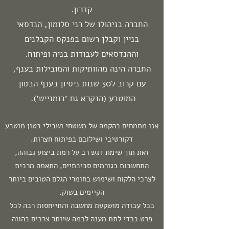
קדרון.
החברה בניהולו של רני סלומון, הנדסאי
בניין וקבלן רשום בפנקס הקבלנים
וההנדסאים לעבודות בניה ופיתוח.
החברה הינה מהוותיקות והמובילות בענף,
עם קרוב ל30 שנות ניסיון בענף הבטון
המוטבע (הנקרא גם ׳בומנייט׳).
אנו מתמחים בהקמה של משטחי ושבילי בטון מוטבע
דקורטיבי ושילובם בפיתוח חצרות.
זאת תוך שימת דגש רב על רמת ביצוע גבוהה,
התחשבות בגורמים סביבתיים, התאמה מרבית
לצרכי הלקוח ושימוש בחומרי הגלם הטובים ביותר
הקיימים בשוק.
בכל עבודה מושקעת מחשבה והתייחסות רבה לכל
פרט בכדי לתת מענה לכמה שיותר צרכים בהווה